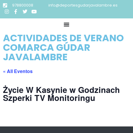
978800008
info@deportesgudarjavalambre.es
ACTIVIDADES DE VERANO
COMARCA GÚDAR
JAVALAMBRE
« All Eventos
Życie W Kasynie w Godzinach
Szperki TV Monitoringu