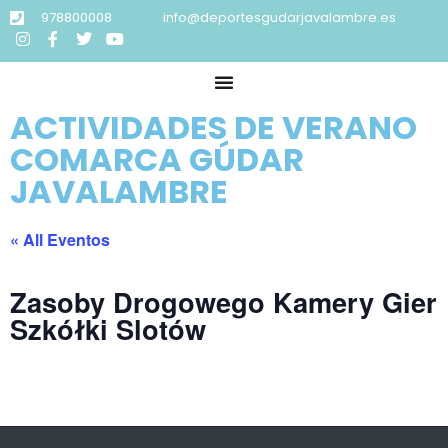
978800008
info@deportesgudarjavalambre.es
ACTIVIDADES DE VERANO
COMARCA GÚDAR
JAVALAMBRE
« All Eventos
Zasoby Drogowego Kamery Gier
Szkółki Slotów