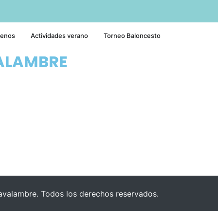
tenos
Actividades verano
Torneo Baloncesto
ALAMBRE
valambre. Todos los derechos reservados.