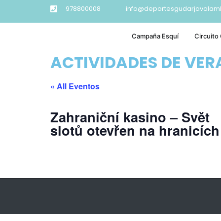
978800008
info@deportesgudarjavalam
Campaña Esquí
Circuito
ACTIVIDADES DE VE
« All Eventos
Zahraniční kasino – Svět
slotů otevřen na hranicích