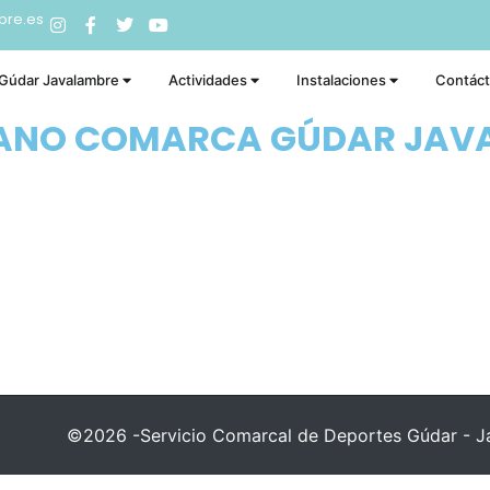
bre.es
 Gúdar Javalambre
Actividades
Instalaciones
Contác
RANO COMARCA GÚDAR JAV
©2026 -Servicio Comarcal de Deportes Gúdar - Ja