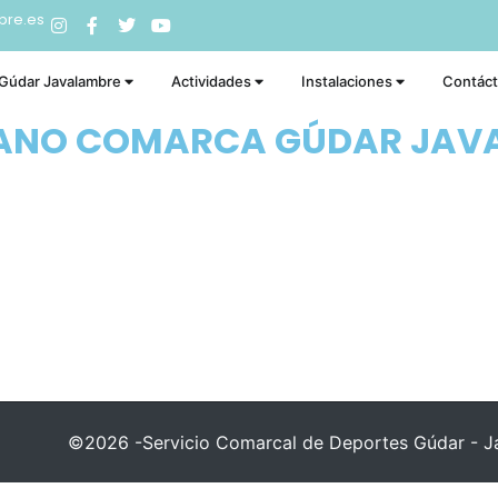
bre.es
 Gúdar Javalambre
Actividades
Instalaciones
Contác
RANO COMARCA GÚDAR JAV
©2026 -Servicio Comarcal de Deportes Gúdar - Ja