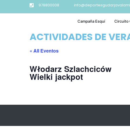
978800008
info@deportesgudarjavalam
Campaña Esquí
Circuito
ACTIVIDADES DE VE
« All Eventos
Włodarz Szlachciców
Wielki jackpot