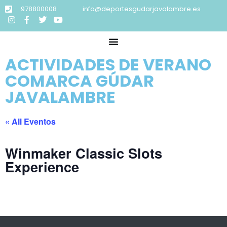
978800008
info@deportesgudarjavalambre.es
ACTIVIDADES DE VERANO
COMARCA GÚDAR
JAVALAMBRE
« All Eventos
Winmaker Classic Slots
Experience