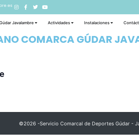
bre.es
 Gúdar Javalambre
Actividades
Instalaciones
Contác
RANO COMARCA GÚDAR JAV
he
©2026 -Servicio Comarcal de Deportes Gúdar - Ja