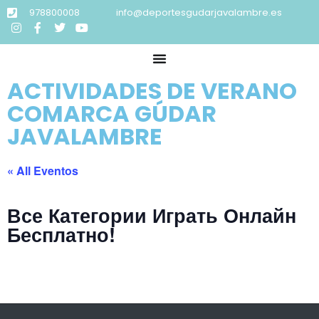
978800008
info@deportesgudarjavalambre.es
ACTIVIDADES DE VERANO
COMARCA GÚDAR
JAVALAMBRE
« All Eventos
Все Категории Играть Онлайн
Бесплатно!