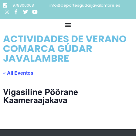
978800008
info@deportesgudarjavalambre.es
ACTIVIDADES DE VERANO
COMARCA GÚDAR
JAVALAMBRE
« All Eventos
Vigasiline Pöörane
Kaameraajakava