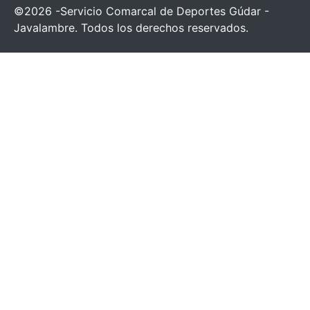
©2026 -Servicio Comarcal de Deportes Gúdar -
Javalambre. Todos los derechos reservados.