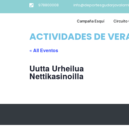
978800008
info@deportesgudarjavalam
Campaña Esquí
Circuito
ACTIVIDADES DE VE
« All Eventos
Uutta Urheilua
Nettikasinoilla