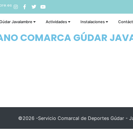
bre.es
 Gúdar Javalambre
Actividades
Instalaciones
Contác
RANO COMARCA GÚDAR JAV
©2026 -Servicio Comarcal de Deportes Gúdar - Ja