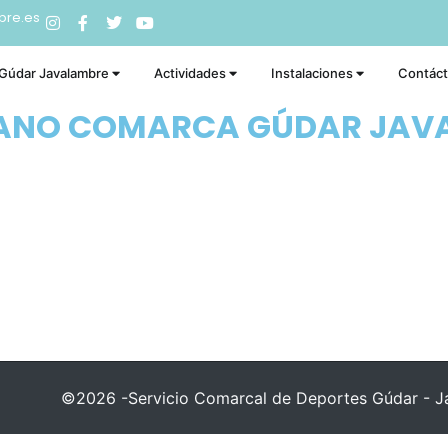
bre.es
 Gúdar Javalambre
Actividades
Instalaciones
Contác
RANO COMARCA GÚDAR JAV
©2026 -Servicio Comarcal de Deportes Gúdar - Ja