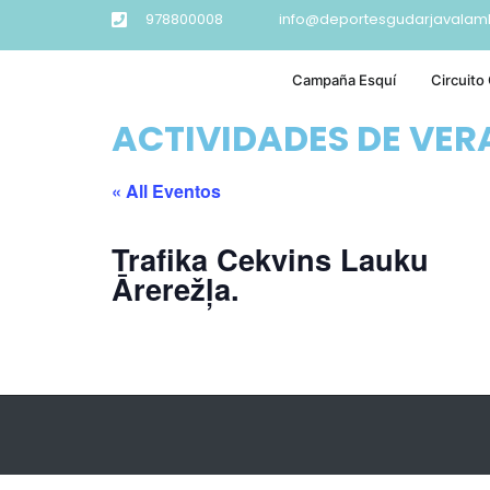
978800008
info@deportesgudarjavalam
Campaña Esquí
Circuito
ACTIVIDADES DE VE
« All Eventos
Trafika Cekvins Lauku
Ārerežļa.