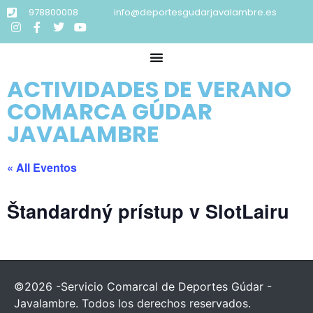
978800008
info@deportesgudarjavalambre.es
ACTIVIDADES DE VERANO
COMARCA GÚDAR
JAVALAMBRE
« All Eventos
Štandardný prístup v SlotLairu
©2026 -Servicio Comarcal de Deportes Gúdar -
Javalambre. Todos los derechos reservados.