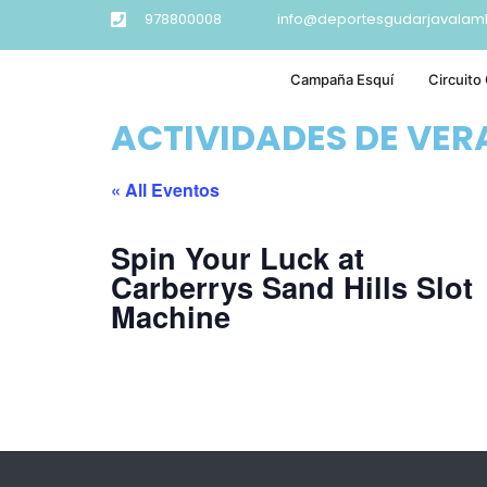
978800008
info@deportesgudarjavalam
Campaña Esquí
Circuito
ACTIVIDADES DE VE
« All Eventos
Spin Your Luck at
Carberrys Sand Hills Slot
Machine