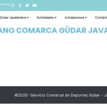
bre.es
 Gúdar Javalambre
Actividades
Instalaciones
Contác
RANO COMARCA GÚDAR JAV
©2026 -Servicio Comarcal de Deportes Gúdar - Ja