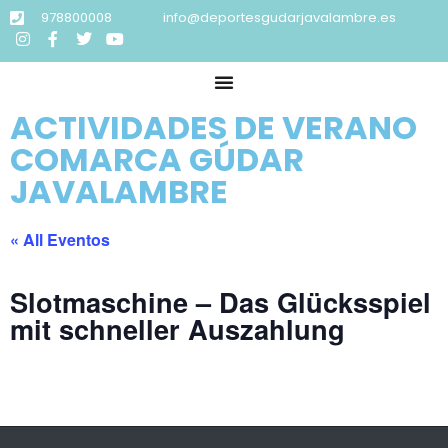
978800008
info@deportesgudarjavalambre.es
ACTIVIDADES DE VERANO
COMARCA GÚDAR
JAVALAMBRE
« All Eventos
Slotmaschine – Das Glücksspiel
mit schneller Auszahlung