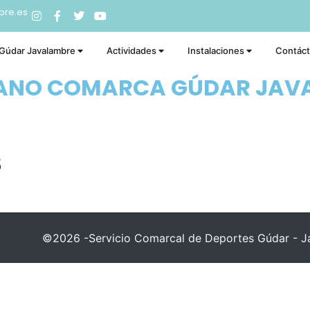
bre.es
 Gúdar Javalambre
Actividades
Instalaciones
Contác
RANO COMARCA GÚDAR JAV
5
©2026 -Servicio Comarcal de Deportes Gúdar - Ja