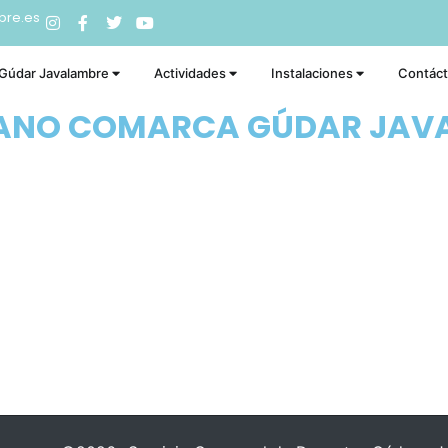
bre.es
 Gúdar Javalambre
Actividades
Instalaciones
Contác
RANO COMARCA GÚDAR JAV