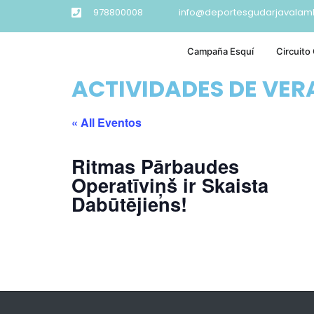
978800008
info@deportesgudarjavalam
Campaña Esquí
Circuito
ACTIVIDADES DE VE
« All Eventos
Ritmas Pārbaudes
Operatīviņš ir Skaista
Dabūtējiens!