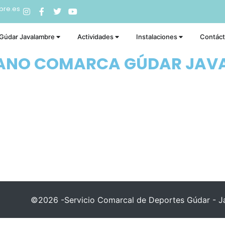
bre.es
 Gúdar Javalambre
Actividades
Instalaciones
Contác
RANO COMARCA GÚDAR JAV
©2026 -Servicio Comarcal de Deportes Gúdar - Ja