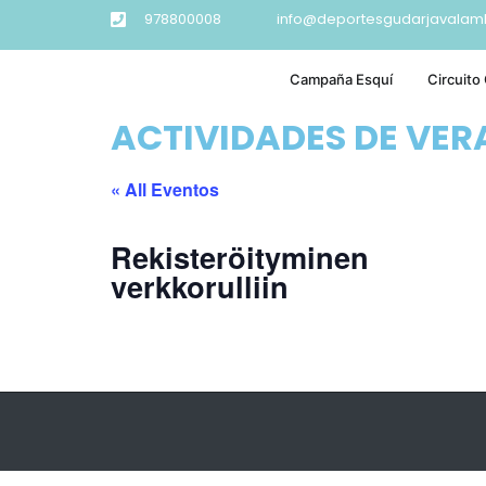
978800008
info@deportesgudarjavalam
Campaña Esquí
Circuito
ACTIVIDADES DE VE
« All Eventos
Rekisteröityminen
verkkorulliin