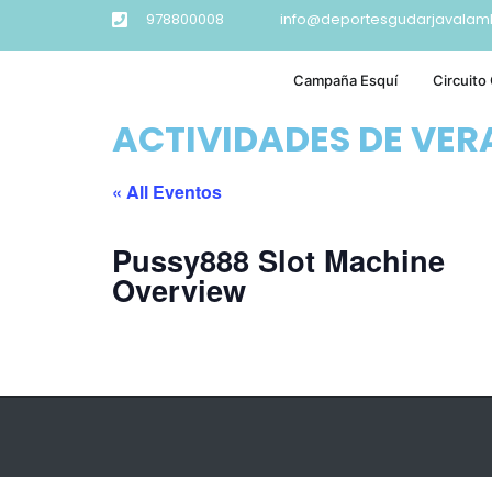
978800008
info@deportesgudarjavalam
Campaña Esquí
Circuito
ACTIVIDADES DE VE
« All Eventos
Pussy888 Slot Machine
Overview