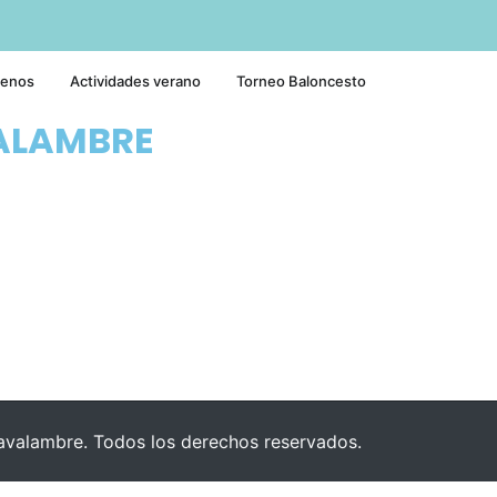
tenos
Actividades verano
Torneo Baloncesto
ALAMBRE
valambre. Todos los derechos reservados.