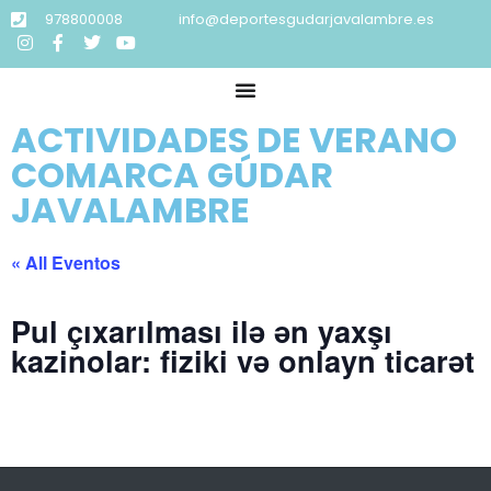
978800008
info@deportesgudarjavalambre.es
ACTIVIDADES DE VERANO
COMARCA GÚDAR
JAVALAMBRE
« All Eventos
Pul çıxarılması ilə ən yaxşı
kazinolar: fiziki və onlayn ticarət