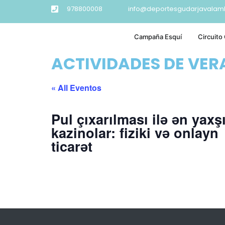
978800008
info@deportesgudarjavalam
Campaña Esquí
Circuito
ACTIVIDADES DE VE
« All Eventos
Pul çıxarılması ilə ən yaxş
kazinolar: fiziki və onlayn
ticarət