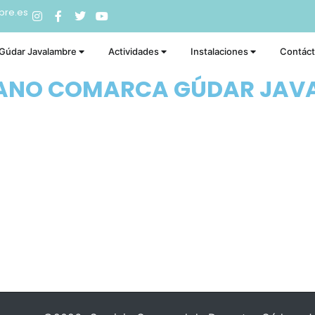
bre.es
 Gúdar Javalambre
Actividades
Instalaciones
Contác
RANO COMARCA GÚDAR JAV
ı