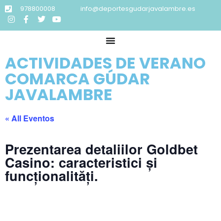
978800008
info@deportesgudarjavalambre.es
ACTIVIDADES DE VERANO
COMARCA GÚDAR
JAVALAMBRE
« All Eventos
Prezentarea detaliilor Goldbet
Casino: caracteristici și
funcționalități.