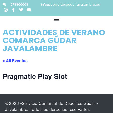
978800008
info@deportesgudarjavalambre.es
ACTIVIDADES DE VERANO
COMARCA GÚDAR
JAVALAMBRE
« All Eventos
Pragmatic Play Slot
©2026 -Servicio Comarcal de Deportes Gúdar -
Javalambre. Todos los derechos reservados.