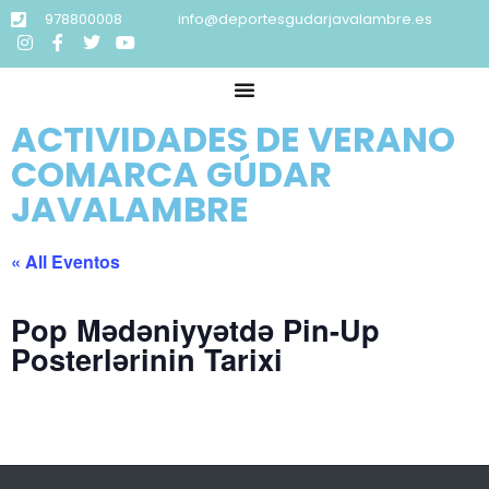
978800008
info@deportesgudarjavalambre.es
ACTIVIDADES DE VERANO
COMARCA GÚDAR
JAVALAMBRE
« All Eventos
Pop Mədəniyyətdə Pin-Up
Posterlərinin Tarixi