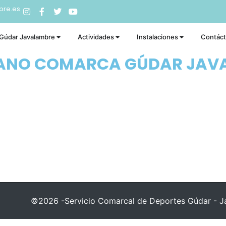
bre.es
 Gúdar Javalambre
Actividades
Instalaciones
Contác
RANO COMARCA GÚDAR JAV
©2026 -Servicio Comarcal de Deportes Gúdar - Ja