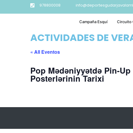
978800008
info@deportesgudarjavalam
Campaña Esquí
Circuito
ACTIVIDADES DE VE
« All Eventos
Pop Mədəniyyətdə Pin-Up
Posterlərinin Tarixi