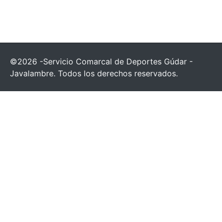
©2026 -Servicio Comarcal de Deportes Gúdar -
Javalambre. Todos los derechos reservados.