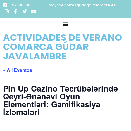
978800008
info@deportesgudarjavalambre.es
ACTIVIDADES DE VERANO
COMARCA GÚDAR
JAVALAMBRE
« All Eventos
Pin Up Cazino Təcrübələrində
Qeyri-Ənənəvi Oyun
Elementləri: Gamifikasiya
İzləmələri