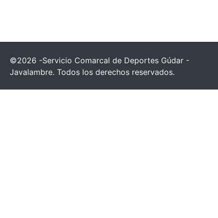
©2026 -Servicio Comarcal de Deportes Gúdar -
Javalambre. Todos los derechos reservados.