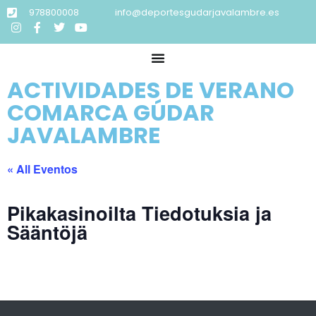
978800008
info@deportesgudarjavalambre.es
ACTIVIDADES DE VERANO
COMARCA GÚDAR
JAVALAMBRE
« All Eventos
Pikakasinoilta Tiedotuksia ja
Sääntöjä