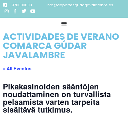
978800008
info@deportesgudarjavalambre.es
ACTIVIDADES DE VERANO
COMARCA GÚDAR
JAVALAMBRE
« All Eventos
Pikakasinoiden sääntöjen
noudattaminen on turvallista
pelaamista varten tarpeita
sisältävä tutkimus.