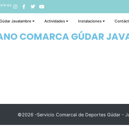
bre.es
 Gúdar Javalambre
Actividades
Instalaciones
Contác
RANO COMARCA GÚDAR JAV
©2026 -Servicio Comarcal de Deportes Gúdar - Ja