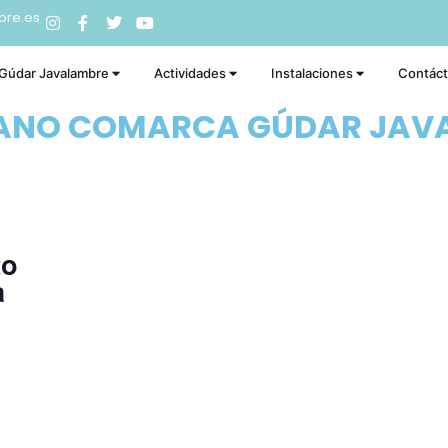
bre.es
 Gúdar Javalambre
Actividades
Instalaciones
Contác
RANO COMARCA GÚDAR JAV
to
a