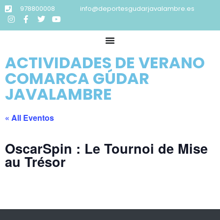
978800008
info@deportesgudarjavalambre.es
ACTIVIDADES DE VERANO
COMARCA GÚDAR
JAVALAMBRE
« All Eventos
OscarSpin : Le Tournoi de Mise
au Trésor