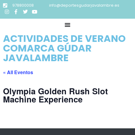
978800008
info@deportesgudarjavalambre.es
ACTIVIDADES DE VERANO
COMARCA GÚDAR
JAVALAMBRE
« All Eventos
Olympia Golden Rush Slot
Machine Experience