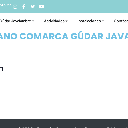
bre.es
 Gúdar Javalambre
Actividades
Instalaciones
Contác
RANO COMARCA GÚDAR JAV
n