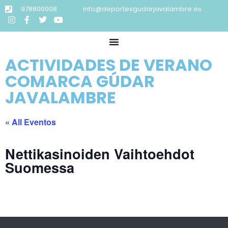
978800008
info@deportesgudarjavalambre.es
ACTIVIDADES DE VERANO
COMARCA GÚDAR
JAVALAMBRE
« All Eventos
Nettikasinoiden Vaihtoehdot
Suomessa