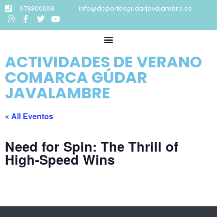
978800008
info@deportesgudarjavalambre.es
ACTIVIDADES DE VERANO
COMARCA GÚDAR
JAVALAMBRE
« All Eventos
Need for Spin: The Thrill of
High-Speed Wins