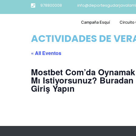
978800008
info@deportesgudarjavalam
Campaña Esquí
Circuito
ACTIVIDADES DE VE
« All Eventos
Mostbet Com’da Oynamak
Mı Istiyorsunuz? Buradan
Giriş Yapın