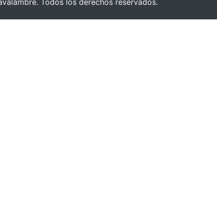
valambre. Todos los derechos reservados.