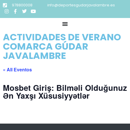
978800008
info@deportesgudarjavalambre.es
ACTIVIDADES DE VERANO
COMARCA GÚDAR
JAVALAMBRE
« All Eventos
Mosbet Giriş: Bilməli Olduğunuz
Ən Yaxşı Xüsusiyyətlər