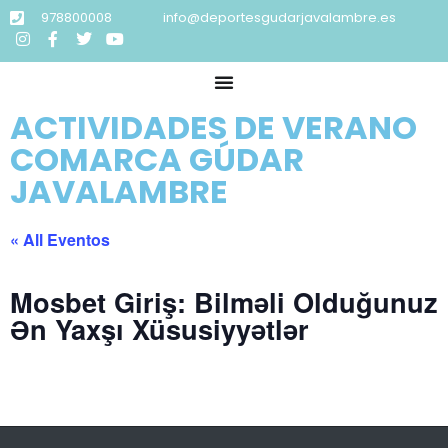
978800008
info@deportesgudarjavalambre.es
ACTIVIDADES DE VERANO
COMARCA GÚDAR
JAVALAMBRE
« All Eventos
Mosbet Giriş: Bilməli Olduğunuz
Ən Yaxşı Xüsusiyyətlər