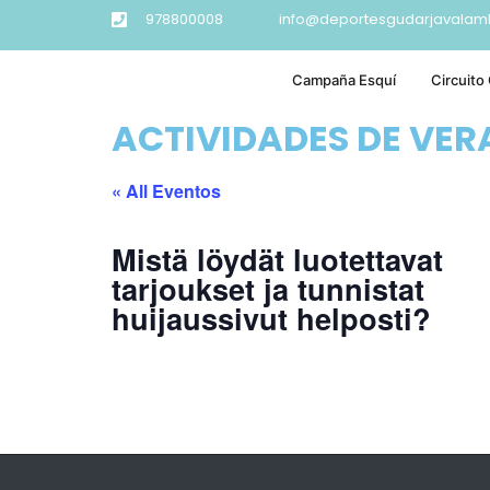
978800008
info@deportesgudarjavalam
Campaña Esquí
Circuito
ACTIVIDADES DE VE
« All Eventos
Mistä löydät luotettavat
tarjoukset ja tunnistat
huijaussivut helposti?