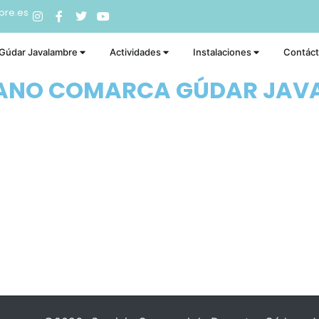
bre.es
 Gúdar Javalambre
Actividades
Instalaciones
Contác
RANO COMARCA GÚDAR JAV