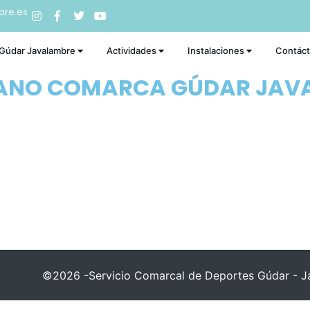
bre.es
 Gúdar Javalambre
Actividades
Instalaciones
Contác
RANO COMARCA GÚDAR JAV
©2026 -Servicio Comarcal de Deportes Gúdar - Ja