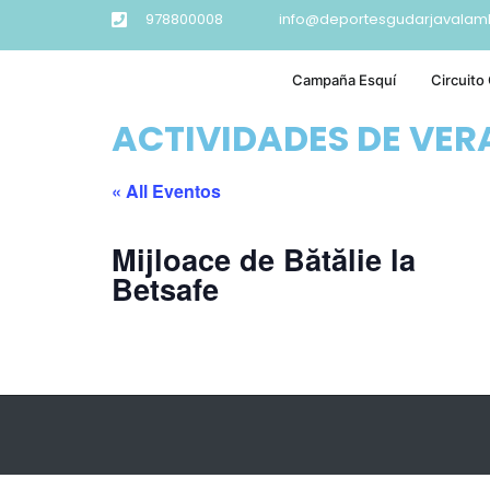
978800008
info@deportesgudarjavalam
Campaña Esquí
Circuito
ACTIVIDADES DE VE
« All Eventos
Mijloace de Bătălie la
Betsafe