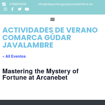
978800008
info@deportesgudarjavalambre.es
ACTIVIDADES DE VERANO
COMARCA GÚDAR
JAVALAMBRE
« All Eventos
Mastering the Mystery of
Fortune at Arcanebet