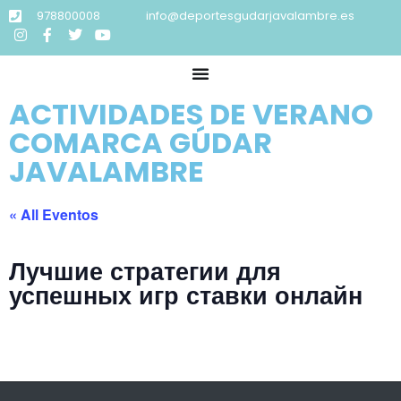
978800008
info@deportesgudarjavalambre.es
ACTIVIDADES DE VERANO
COMARCA GÚDAR
JAVALAMBRE
« All Eventos
Лучшие стратегии для
успешных игр ставки онлайн