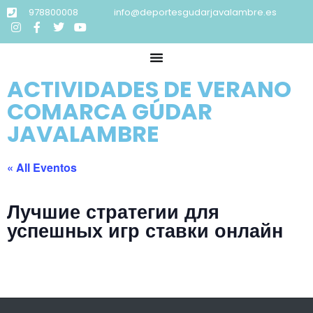
978800008
info@deportesgudarjavalambre.es
ACTIVIDADES DE VERANO
COMARCA GÚDAR
JAVALAMBRE
« All Eventos
Лучшие стратегии для
успешных игр ставки онлайн