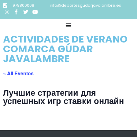
978800008
info@deportesgudarjavalambre.es
ACTIVIDADES DE VERANO
COMARCA GÚDAR
JAVALAMBRE
« All Eventos
Лучшие стратегии для
успешных игр ставки онлайн