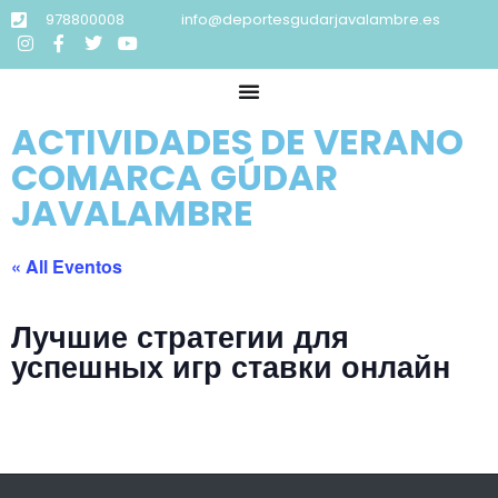
978800008
info@deportesgudarjavalambre.es
ACTIVIDADES DE VERANO
COMARCA GÚDAR
JAVALAMBRE
« All Eventos
Лучшие стратегии для
успешных игр ставки онлайн