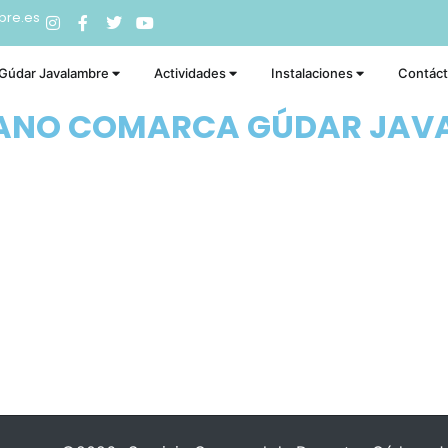
bre.es
 Gúdar Javalambre
Actividades
Instalaciones
Contác
RANO COMARCA GÚDAR JAV