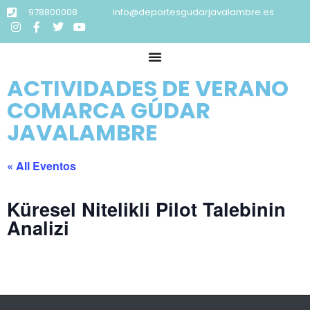
978800008
info@deportesgudarjavalambre.es
ACTIVIDADES DE VERANO
COMARCA GÚDAR
JAVALAMBRE
« All Eventos
Küresel Nitelikli Pilot Talebinin
Analizi