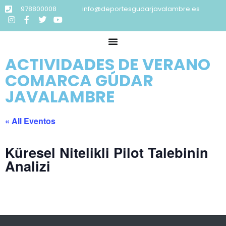
978800008
info@deportesgudarjavalambre.es
ACTIVIDADES DE VERANO
COMARCA GÚDAR
JAVALAMBRE
« All Eventos
Küresel Nitelikli Pilot Talebinin
Analizi