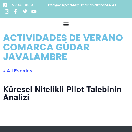
978800008
info@deportesgudarjavalambre.es
ACTIVIDADES DE VERANO
COMARCA GÚDAR
JAVALAMBRE
« All Eventos
Küresel Nitelikli Pilot Talebinin
Analizi